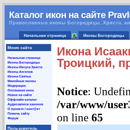
Каталог икон на сайте Prav
Православные иконы Богородицы, Христа, ан
Начальная страница
Иконы Богородицы
Икона Исаак
Меню сайта
Начальная страница
Троицкий, п
Иконы Богородицы
Иконы Иисуса Христа
Иконы Ангелов
Иконы Святых
Минейные иконы
Модерация
Notice
: Undefin
Опознание икон
Новое на сайте
Оффлайн-каталог
/var/www/user
Аудиозаписи канонов
О проекте / конт@кт
on line
65
Помочь сайту
Форум
Пользователь