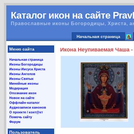
Каталог икон на сайте Pra
Православные иконы Богородицы, Христа, а
Начальная страница
Меню сайта
Икона Неупиваемая Чаша -
Начальная страница
Иконы Богородицы
Иконы Иисуса Христа
Иконы Ангелов
Иконы Святых
Минейные иконы
Модерация
Опознание икон
Новое на сайте
Оффлайн-каталог
Аудиозаписи канонов
О проекте / конт@кт
Помочь сайту
Форум
Пользователь