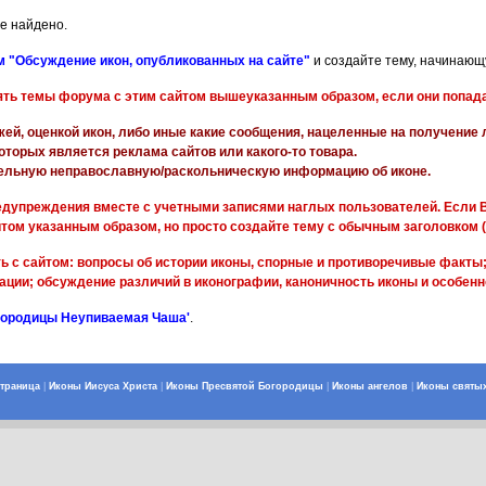
е найдено.
 "Обсуждение икон, опубликованных на сайте"
и создайте тему, начинающу
ять темы форума с этим сайтом вышеуказанным образом, если они попада
жей, оценкой икон, либо иные какие сообщения, нацеленные на получение
оторых является реклама сайтов или какого-то товара.
ельную неправославную/раскольническую информацию об иконе.
дупреждения вместе с учетными записями наглых пользователей. Если В
йтом указанным образом, но просто создайте тему с обычным заголовком (
ь с сайтом: вопросы об истории иконы, спорные и противоречивые факты
ции; обсуждение различий в иконографии, каноничность иконы и особенн
огородицы Неупиваемая Чаша'
.
страница
|
Иконы Иисуса Христа
|
Иконы Пресвятой Богородицы
|
Иконы ангелов
|
Иконы святы