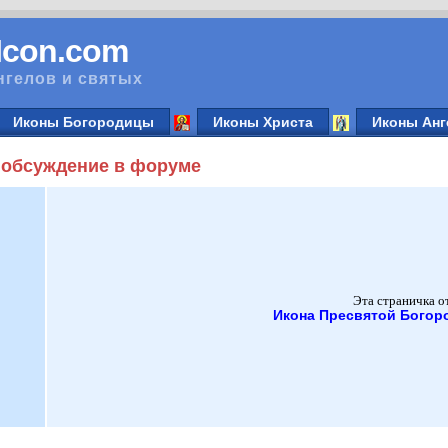
vIcon.com
нгелов и святых
Иконы Богородицы
Иконы Христа
Иконы Анг
 обсуждение в форуме
Эта страничка о
Икона Пресвятой Бого