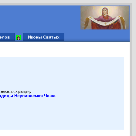
елов
Иконы Святых
тносится к разделу
родицы Неупиваемая Чаша