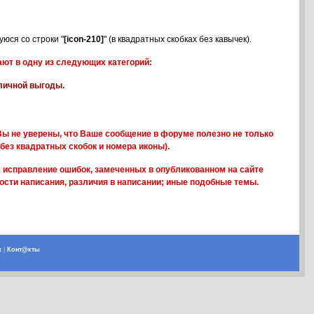
юся со строки "
[icon-210]
" (в квадратных скобках без кавычек).
ют в одну из следующих категорий:
 личной выгоды.
ы не уверены, что Ваше сообщение в форуме полезно не только
без квадратных скобок и номера иконы).
; исправление ошибок, замеченных в опубликованном на сайте
ости написания, различия в написании; иные подобные темы.
х
|
Конт@кты