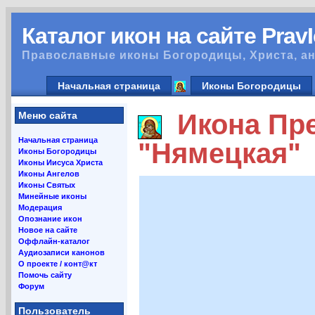
Каталог икон на сайте Prav
Православные иконы Богородицы, Христа, ан
Начальная страница
Иконы Богородицы
Икона Пре
Меню сайта
Начальная страница
"Нямецкая"
Иконы Богородицы
Иконы Иисуса Христа
Иконы Ангелов
Иконы Святых
Минейные иконы
Модерация
Опознание икон
Новое на сайте
Оффлайн-каталог
Аудиозаписи канонов
О проекте / конт@кт
Помочь сайту
Форум
Пользователь