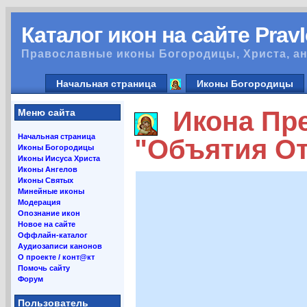
Каталог икон на сайте Prav
Православные иконы Богородицы, Христа, ан
Начальная страница
Иконы Богородицы
Икона Пре
Меню сайта
Начальная страница
"Объятия От
Иконы Богородицы
Иконы Иисуса Христа
Иконы Ангелов
Иконы Святых
Минейные иконы
Модерация
Опознание икон
Новое на сайте
Оффлайн-каталог
Аудиозаписи канонов
О проекте / конт@кт
Помочь сайту
Форум
Пользователь