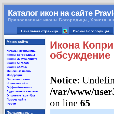
Каталог икон на сайте Prav
Православные иконы Богородицы, Христа, ан
Начальная страница
Иконы Богородицы
Икона Коприй
Меню сайта
Начальная страница
обсуждение
Иконы Богородицы
Иконы Иисуса Христа
Иконы Ангелов
Иконы Святых
Минейные иконы
Модерация
Notice
: Undefin
Опознание икон
Новое на сайте
Оффлайн-каталог
/var/www/user
Аудиозаписи канонов
О проекте / конт@кт
on line
65
Помочь сайту
Форум
Пользователь