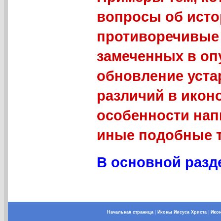
вопросы об исто
противоречивые 
замеченных в оп
обновление уст
различий в икон
особенности нап
иные подобные 
В основной разде
Начальная страница
|
Иконы Иисуса Христа
|
Ико