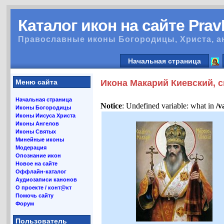
Каталог икон на сайте Pra
Православные иконы Богородицы, Христа, а
Начальная страница
Меню сайта
Икона Макарий Киевский, 
Начальная страница
Notice
: Undefined variable: what in
/v
Иконы Богородицы
Иконы Иисуса Христа
Иконы Ангелов
Иконы Святых
Минейные иконы
Модерация
Опознание икон
Новое на сайте
Оффлайн-каталог
Аудиозаписи канонов
О проекте / конт@кт
Помочь сайту
Форум
Пользователь