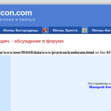
vIcon.com
нгелов и святых
Иконы Богородицы
Иконы Христа
Иконы Анг
сщмч. - обсуждение в форуме
ar/www/user393418/data/www/pravicon/iconforum.html
on line
65
Эта страничка о
Макарий Ки