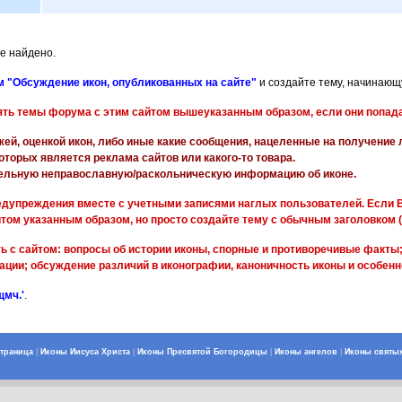
е найдено.
 "Обсуждение икон, опубликованных на сайте"
и создайте тему, начинающу
ять темы форума с этим сайтом вышеуказанным образом, если они попада
жей, оценкой икон, либо иные какие сообщения, нацеленные на получение
оторых является реклама сайтов или какого-то товара.
ельную неправославную/раскольническую информацию об иконе.
дупреждения вместе с учетными записями наглых пользователей. Если В
йтом указанным образом, но просто создайте тему с обычным заголовком (
ь с сайтом: вопросы об истории иконы, спорные и противоречивые факты
ции; обсуждение различий в иконографии, каноничность иконы и особенн
щмч.'
.
страница
|
Иконы Иисуса Христа
|
Иконы Пресвятой Богородицы
|
Иконы ангелов
|
Иконы святы