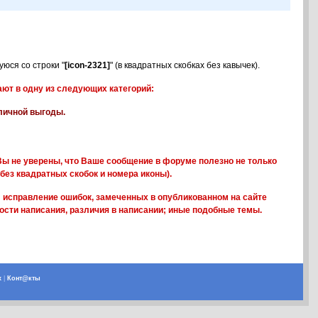
юся со строки "
[icon-2321]
" (в квадратных скобках без кавычек).
ют в одну из следующих категорий:
 личной выгоды.
ы не уверены, что Ваше сообщение в форуме полезно не только
без квадратных скобок и номера иконы).
; исправление ошибок, замеченных в опубликованном на сайте
ости написания, различия в написании; иные подобные темы.
х
|
Конт@кты