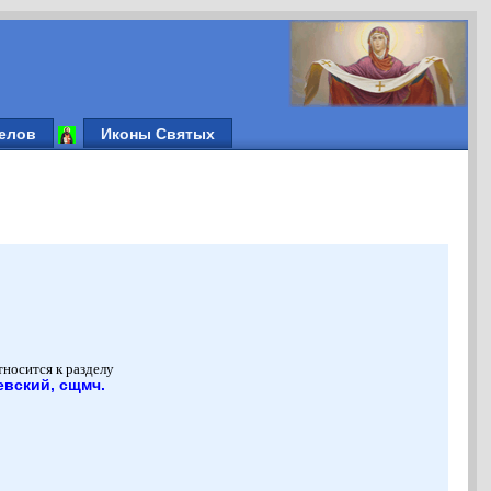
елов
Иконы Святых
тносится к разделу
евский, сщмч.