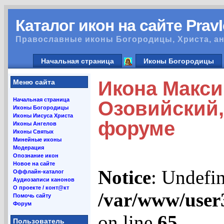
Каталог икон на сайте Prav
Православные иконы Богородицы, Христа, ан
Начальная страница
Иконы Богородицы
Икона Макси
Меню сайта
Начальная страница
Озовийский,
Иконы Богородицы
Иконы Иисуса Христа
форуме
Иконы Ангелов
Иконы Святых
Минейные иконы
Модерация
Опознание икон
Новое на сайте
Notice
: Undefin
Оффлайн-каталог
Аудиозаписи канонов
О проекте / конт@кт
/var/www/user
Помочь сайту
Форум
on line
65
Пользователь