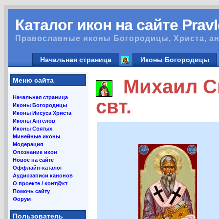
Каталог икон на сайте Prav
Православные иконы Богородицы, Христа, ан
Начальная страница
Иконы Богородицы
Михаил Си
Меню сайта
Начальная страница
свт.
Иконы Богородицы
Иконы Иисуса Христа
Иконы Ангелов
Иконы Святых
Минейные иконы
Модерация
Опознание икон
Новое на сайте
Оффлайн-каталог
Аудиозаписи канонов
О проекте / конт@кт
Помочь сайту
Форум
Пользователь