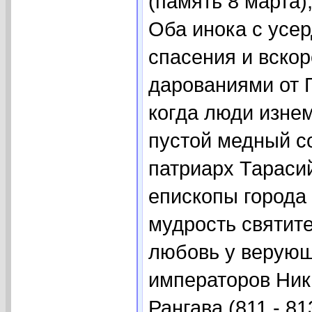
(память 8 марта)
Оба инока с усе
спасения и вско
дарованиями от 
когда люди изнем
пустой медный со
патриарх Тараси
епископы города
мудрость святит
любовь у верующ
императоров Ники
Рангава (811 - 8