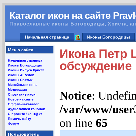
Каталог икон на сайте Prav
Православные иконы Богородицы, Христа, ан
Начальная страница
Иконы Богородицы
Икона Петр Ш
Меню сайта
Начальная страница
обсуждение
Иконы Богородицы
Иконы Иисуса Христа
Иконы Ангелов
Иконы Святых
Минейные иконы
Модерация
Notice
: Undefin
Опознание икон
Новое на сайте
Оффлайн-каталог
/var/www/user
Аудиозаписи канонов
О проекте / конт@кт
on line
65
Помочь сайту
Форум
Пользователь