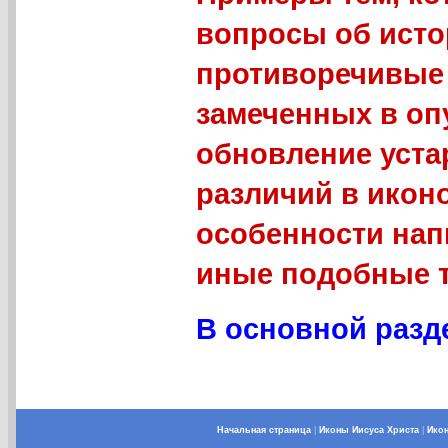
вопросы об исто
противоречивые 
замеченных в оп
обновление уст
различий в икон
особенности нап
иные подобные 
В основной разде
Начальная страница
|
Иконы Иисуса Христа
|
Ико