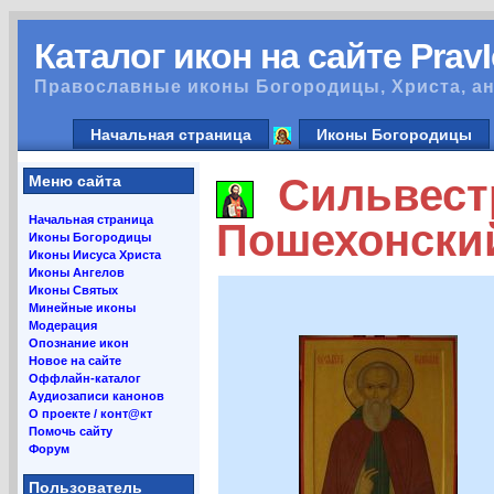
Каталог икон на сайте Prav
Православные иконы Богородицы, Христа, ан
Начальная страница
Иконы Богородицы
Сильвестр
Меню сайта
Начальная страница
Пошехонский
Иконы Богородицы
Иконы Иисуса Христа
Иконы Ангелов
Иконы Святых
Минейные иконы
Модерация
Опознание икон
Новое на сайте
Оффлайн-каталог
Аудиозаписи канонов
О проекте / конт@кт
Помочь сайту
Форум
Пользователь