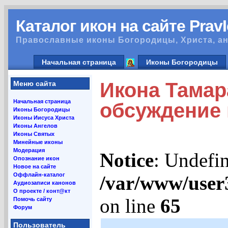
Каталог икон на сайте Prav
Православные иконы Богородицы, Христа, ан
Начальная страница
Иконы Богородицы
Икона Тамара
Меню сайта
Начальная страница
обсуждение
Иконы Богородицы
Иконы Иисуса Христа
Иконы Ангелов
Иконы Святых
Минейные иконы
Модерация
Notice
: Undefin
Опознание икон
Новое на сайте
Оффлайн-каталог
/var/www/user
Аудиозаписи канонов
О проекте / конт@кт
on line
65
Помочь сайту
Форум
Пользователь