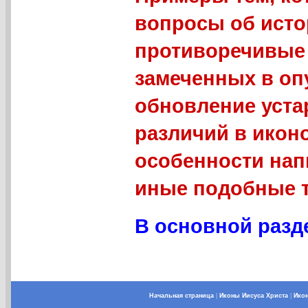
вопросы об исто
противоречивые 
замеченных в оп
обновление уст
различий в икон
особенности нап
иные подобные 
В основной разде
Начальная страница
|
Иконы Иисуса Христа
|
Ико