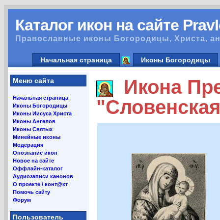
Каталог икон на сайте Prav
Православные иконы Богородицы, Христа, ан
Начальная страница
Иконы Богородицы
Икона Пре
Меню сайта
Начальная страница
"Словенская
Иконы Богородицы
Иконы Иисуса Христа
Иконы Ангелов
Иконы Святых
Минейные иконы
Модерация
Опознание икон
Новое на сайте
Оффлайн-каталог
Аудиозаписи канонов
О проекте / конт@кт
Помочь сайту
Форум
Пользователь