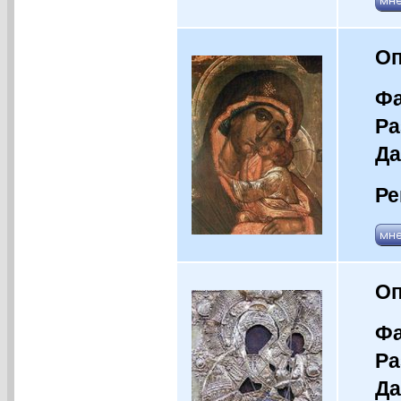
Оп
Фа
Ра
Да
Ре
Оп
Фа
Ра
Да