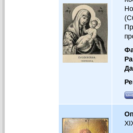
Но
(С
Пр
пр
Фа
Ра
Да
Ре
Оп
XI