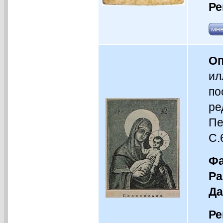
Ре
Оп
ил
по
ре
Пе
С.
Фа
Ра
Да
Ре