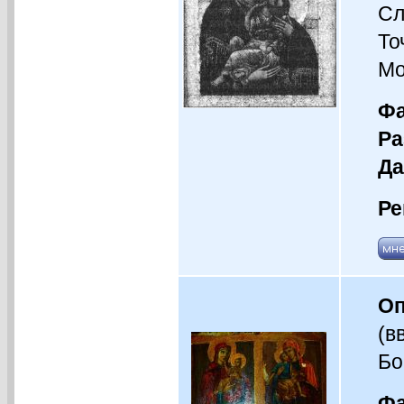
Сл
То
Мо
Фа
Ра
Да
Ре
Оп
(в
Бо
Фа