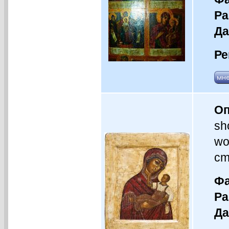
Ра
Да
Ре
Оп
sh
wo
cm
Фа
Ра
Да