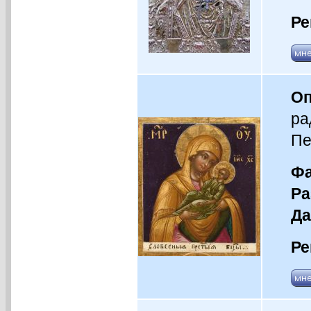
Ре
Оп
ра
Пе
Фа
Ра
Да
Ре