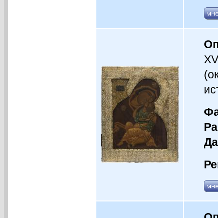
Оп
XV
(о
ис
Фа
Ра
Да
Ре
Оп