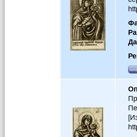
ht
Фа
Ра
Да
Ре
Оп
Пр
Пе
[И
ht