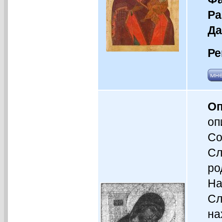
Ра
Да
Ре
Оп
оп
Со
Сл
ро
На
Сл
на