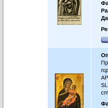
Фа
Ра
Да
Ре
Оп
Пр
го
AP
SL
cm
Фа