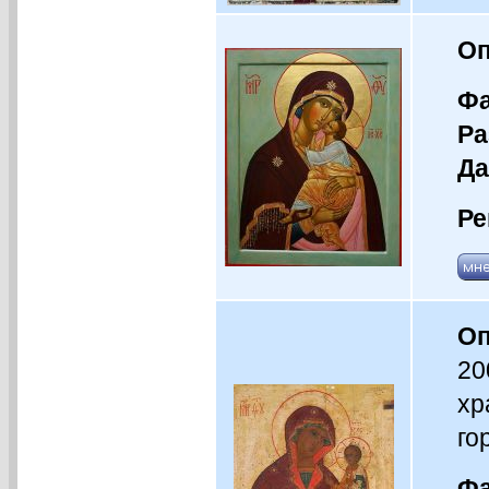
Оп
Фа
Ра
Да
Ре
Оп
20
хр
го
Фа