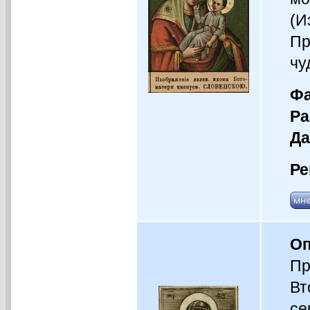
(И
Пр
чу
Фа
Ра
Да
Ре
Оп
Пр
Вт
се