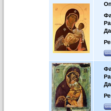
Оп
Фа
Ра
Да
Ре
Фа
Ра
Да
Ре