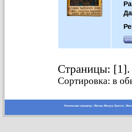
Ра
Да
Ре
Страницы: [1]
Сортировка: в об
Начальная страница
|
Иконы Иисуса Христа
|
Ико