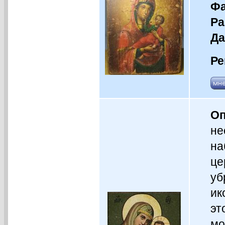
Фа
Ра
Да
Ре
Оп
не
на
це
уб
ик
эт
мо