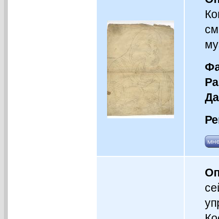
Ко
см
му
Фа
Ра
Да
Ре
Оп
се
уп
Ко