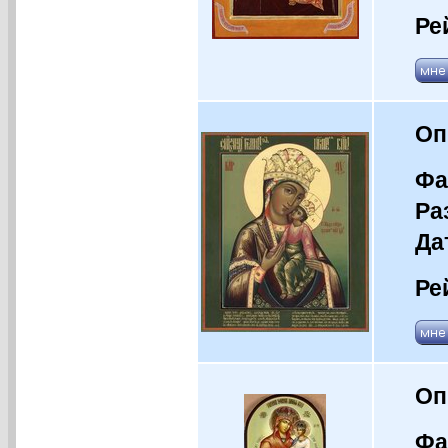
Ре
Оп
Фа
Ра
Да
Ре
Оп
Фа