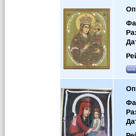
Оп
Фа
Ра
Да
Ре
Оп
Фа
Ра
Да
Ре