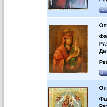
Оп
Фа
Ра
Да
Ре
Оп
Фа
Ра