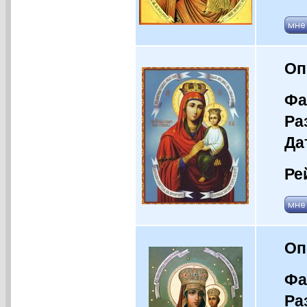
Оп
Фа
Ра
Да
Ре
Оп
Фа
Ра