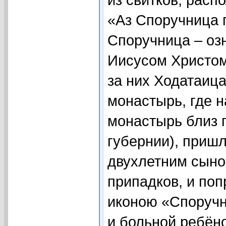
«Аз Споручница 
Споручница – оз
Иисусом Христом
за них Ходатаица
монастырь, где 
монастырь близ 
губернии), приш
двухлетним сыно
припадков, и по
иконою «Споручн
и больной ребёно