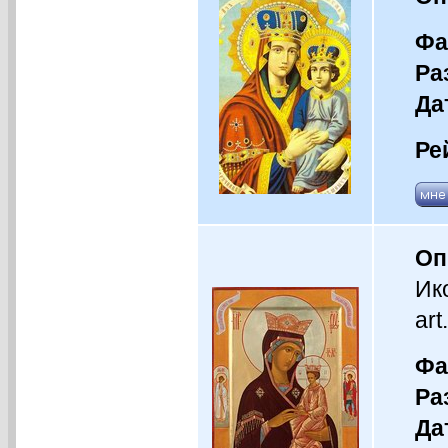
Фа
Ра
Да
Ре
Оп
Ик
art
Фа
Ра
Да