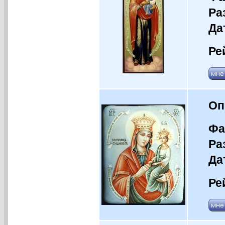
Ра
Да
Ре
Оп
Фа
Ра
Да
Ре