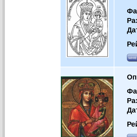
Фа
Ра
Да
Ре
Оп
Фа
Ра
Да
Ре