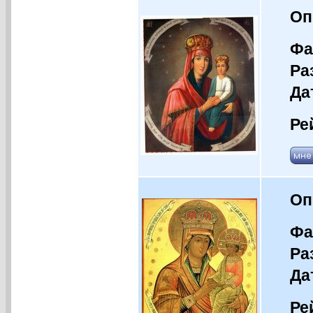
Оп
Фа
Ра
Да
Ре
Оп
Фа
Ра
Да
Ре