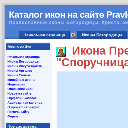
Каталог икон на сайте Prav
Православные иконы Богородицы, Христа, ан
Начальная страница
Иконы Богородицы
Икона Пре
Меню сайта
Начальная страница
"Споручниц
Иконы Богородицы
Иконы Иисуса Христа
Иконы Ангелов
Иконы Святых
Минейные иконы
Модерация
Опознание икон
Новое на сайте
Оффлайн-каталог
Аудиозаписи канонов
О проекте / конт@кт
Помочь сайту
Форум
Пользователь