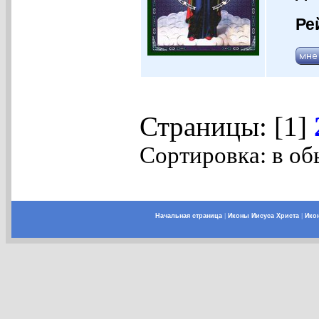
Ре
Страницы: [1]
Сортировка: в об
Начальная страница
|
Иконы Иисуса Христа
|
Ико