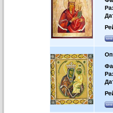
Ра
Да
Ре
Оп
Фа
Ра
Да
Ре