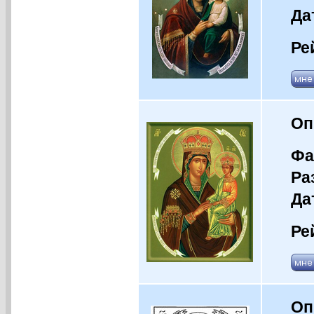
Да
Ре
Оп
Фа
Ра
Да
Ре
Оп