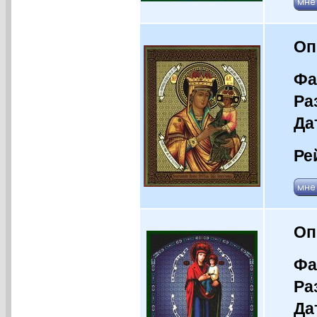
Оп
Фа
Ра
Да
Ре
Оп
Фа
Ра
Да