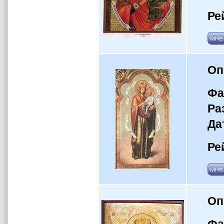
Ре
Оп
Фа
Ра
Да
Ре
Оп
Фа