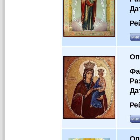
Да
Ре
Оп
Фа
Ра
Да
Ре
Оп