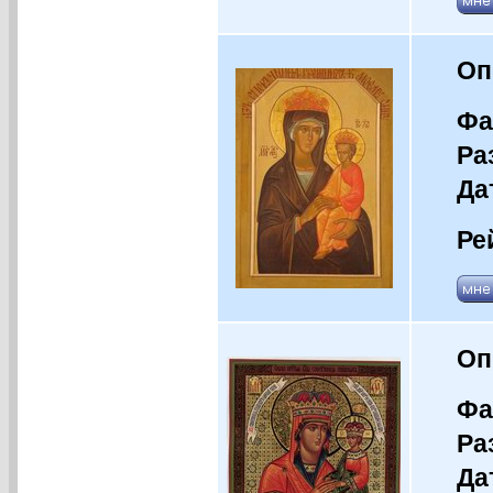
Оп
Фа
Ра
Да
Ре
Оп
Фа
Ра
Да