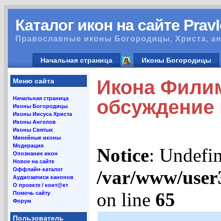
Каталог икон на сайте Prav
Православные иконы Богородицы, Христа, ан
Начальная страница
Иконы Богородицы
Икона Филим
Меню сайта
Начальная страница
обсуждение
Иконы Богородицы
Иконы Иисуса Христа
Иконы Ангелов
Иконы Святых
Минейные иконы
Модерация
Notice
: Undefin
Опознание икон
Новое на сайте
Оффлайн-каталог
/var/www/user
Аудиозаписи канонов
О проекте / конт@кт
on line
65
Помочь сайту
Форум
Пользователь