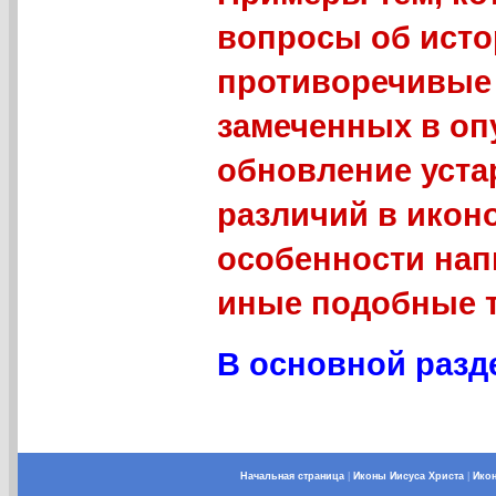
вопросы об исто
противоречивые 
замеченных в оп
обновление уст
различий в икон
особенности нап
иные подобные 
В основной разде
Начальная страница
|
Иконы Иисуса Христа
|
Ико