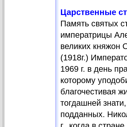
Царственные ст
Память святых ст
императрицы Але
великих княжон О
(1918г.) Импера
1969 г. в день п
которому уподоби
благочестивая жи
тогдашней знати
подданных. Никол
г., когда в стра