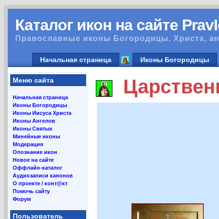
Каталог икон на сайте Prav
Православные иконы Богородицы, Христа, ан
Начальная страница
Иконы Богородицы
Царственн
Меню сайта
Начальная страница
Иконы Богородицы
Иконы Иисуса Христа
Иконы Ангелов
Иконы Святых
Минейные иконы
Модерация
Опознание икон
Новое на сайте
Оффлайн-каталог
Аудиозаписи канонов
О проекте / конт@кт
Помочь сайту
Форум
Пользователь