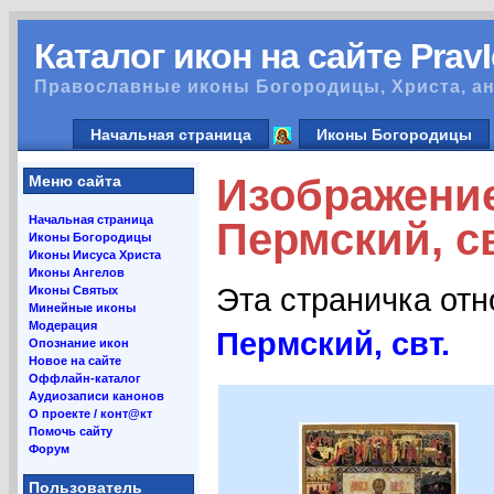
Каталог икон на сайте Prav
Православные иконы Богородицы, Христа, ан
Начальная страница
Иконы Богородицы
Изображени
Меню сайта
Начальная страница
Пермский, св
Иконы Богородицы
Иконы Иисуса Христа
Иконы Ангелов
Эта страничка от
Иконы Святых
Минейные иконы
Модерация
Пермский, свт.
Опознание икон
Новое на сайте
Оффлайн-каталог
Аудиозаписи канонов
О проекте / конт@кт
Помочь сайту
Форум
Пользователь