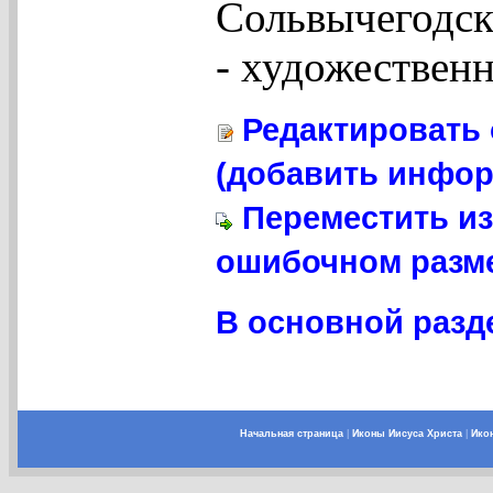
Сольвычегодск
- художественн
Редактировать 
(добавить инфор
Переместить из
ошибочном разме
В основной разде
Начальная страница
|
Иконы Иисуса Христа
|
Ико