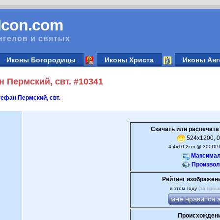
vIcon.com
нгелов и святых
Иконы Богородицы
Иконы Христа
Иконы Анг
 Пермский, свт. #10341
ефан Пермский, свт.
Скачать или распечата
524x1200, 0
4.4x10.2cm @ 300DPI
Максимал
Произвол
Рейтинг изображен
в этом году
(за прош
Происхождени