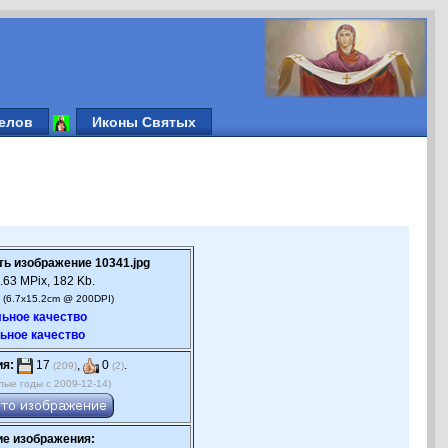
елов
Иконы Святых
ть изображение 10341.jpg
.63 MPix, 182 Kb.
 (6.7x15.2cm @ 200DPI)
ьное качество
ьное качество
ия:
17
,
0
.
(209)
(2)
лые годы с 2009-12-14)
е изображения: