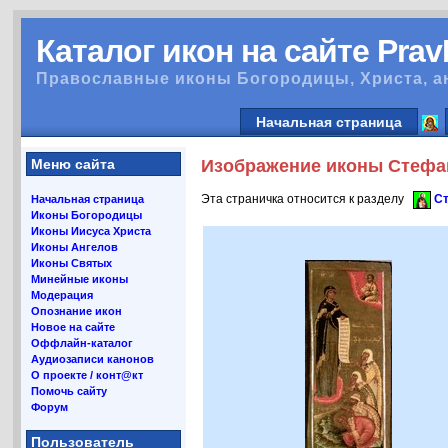
Каталог икон на сайте Pra
Православные иконы Богородицы, Христа, а
Начальная страница
Меню сайта
Изображение иконы Стефан
Эта страничка относится к разделу
Ст
Начальная страница
Иконы Богородицы
Иконы Иисуса Христа
Иконы Ангелов
Иконы Святых
Минейные иконы
Модерация
Опознание икон
Новое на сайте
Оффлайн-каталог
Аудиозаписи канонов
О проекте / конт@кт
Помочь сайту
Форум
Пользователь