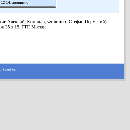
-12-14, анонимно.
ские Алексий, Киприан, Филипп и Стефан Пермский).
к 35 х 15. ГТГ. Москва.
х
|
Конт@кты