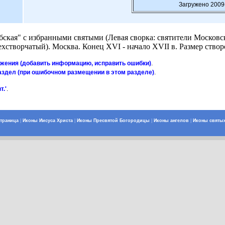
Загружено 2009
бская" с избранными святыми (Левая сворка: святители Москов
хстворчатый). Москва. Конец XVI - начало XVII в. Размер створо
ажения (добавить информацию, исправить ошибки)
.
аздел (при ошибочном размещении в этом разделе)
.
т.'
.
страница
|
Иконы Иисуса Христа
|
Иконы Пресвятой Богородицы
|
Иконы ангелов
|
Иконы святы