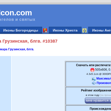
vIcon.com
нгелов и святых
Иконы Богородицы
Иконы Христа
Иконы Анг
Грузинская, блгв. #10387
мара Грузинская, блгв.
Скачать или распечата
505x606, 0.
4.3x5.1cm @ 300DPI
Максимал
Произвол
Рейтинг изображени
в этом году
(за прош
Происхождени