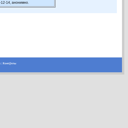
-12-14, анонимно.
х
|
Конт@кты