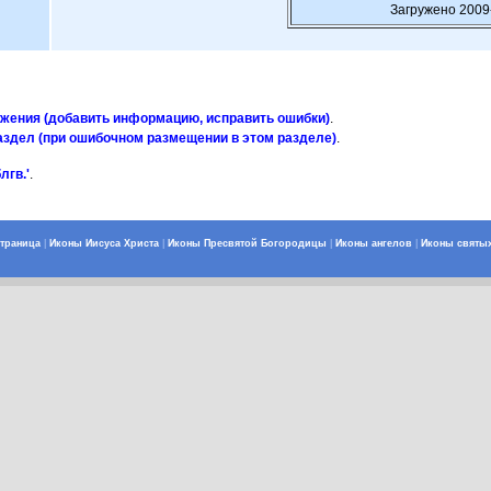
Загружено 2009
ажения (добавить информацию, исправить ошибки)
.
аздел (при ошибочном размещении в этом разделе)
.
лгв.'
.
страница
|
Иконы Иисуса Христа
|
Иконы Пресвятой Богородицы
|
Иконы ангелов
|
Иконы святы