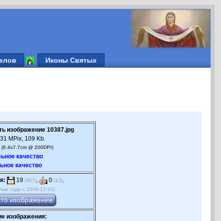
елов
Иконы Святых
ть изображение 10387.jpg
31 MPix, 109 Kb.
 (6.4x7.7cm @ 200DPI)
ьное качество
ьное качество
я:
19
,
0
.
(307)
(12)
лые годы с 2009-12-14)
е изображения: