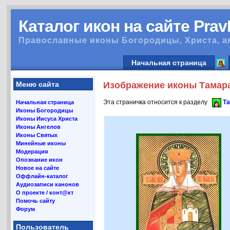
Каталог икон на сайте Pra
Православные иконы Богородицы, Христа, а
Начальная страница
Меню сайта
Изображение иконы Тамара 
Эта страничка относится к разделу
Та
Начальная страница
Иконы Богородицы
Иконы Иисуса Христа
Иконы Ангелов
Иконы Святых
Минейные иконы
Модерация
Опознание икон
Новое на сайте
Оффлайн-каталог
Аудиозаписи канонов
О проекте / конт@кт
Помочь сайту
Форум
Пользователь