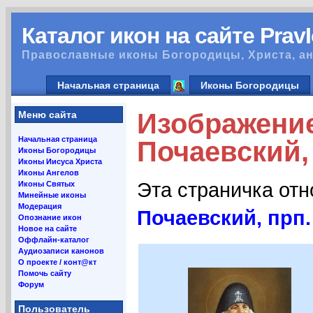
Каталог икон на сайте Prav
Православные иконы Богородицы, Христа, ан
Начальная страница
Иконы Богородицы
Изображени
Меню сайта
Начальная страница
Почаевский, 
Иконы Богородицы
Иконы Иисуса Христа
Иконы Ангелов
Эта страничка от
Иконы Святых
Минейные иконы
Модерация
Почаевский, прп.
Опознание икон
Новое на сайте
Оффлайн-каталог
Аудиозаписи канонов
О проекте / конт@кт
Помочь сайту
Форум
Пользователь