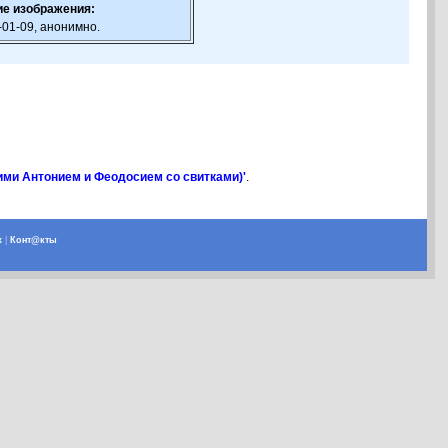
е изображения:
-01-09, анонимно.
ими Антонием и Феодосием со свитками)'
.
х
|
Конт@кты