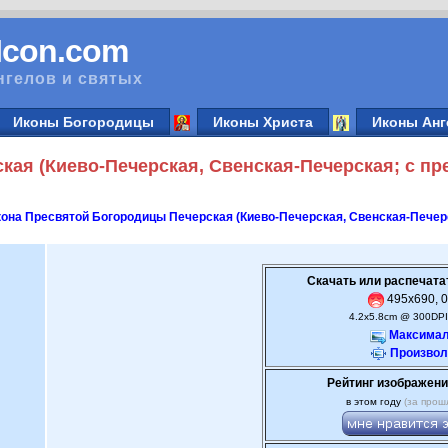
vIcon.com
нгелов и святых
Иконы Богородицы
Иконы Христа
Иконы Анг
кая (Киево-Печерская, Свенская-Печерская; с п
она Пресвятой Богородицы Печерская (Киево-Печерская, Свенская-Печер
Скачать или распечата
495x690, 0
4.2x5.8cm @ 300DPI
Максимал
Произвол
Рейтинг изображени
в этом году
(за прош