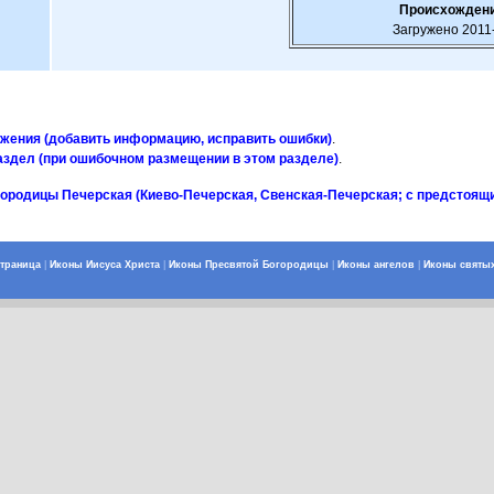
Происхождени
Загружено 2011
ажения (добавить информацию, исправить ошибки)
.
аздел (при ошибочном размещении в этом разделе)
.
городицы Печерская (Киево-Печерская, Свенская-Печерская; с предстоящ
страница
|
Иконы Иисуса Христа
|
Иконы Пресвятой Богородицы
|
Иконы ангелов
|
Иконы святы