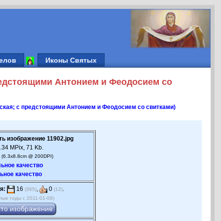
елов
Иконы Святых
редстоящими Антонием и Феодосием со
ская; с предстоящими Антонием и Феодосием со свитками)
ть изображение 11902.jpg
.34 MPix, 71 Kb.
 (6.3x8.8cm @ 200DPI)
ьное качество
ьное качество
я:
16
,
0
.
(365)
(12)
лые годы с 2011-01-09)