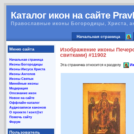
Каталог икон на сайте Pra
Православные иконы Богородицы, Христа, а
Начальная страница
Меню сайта
Изображение иконы Печерс
свитками) #11902
Начальная страница
Иконы Богородицы
Эта страничка относится к разделу
Ик
Иконы Иисуса Христа
Иконы Ангелов
Иконы Святых
Минейные иконы
Модерация
Опознание икон
Новое на сайте
Оффлайн-каталог
Аудиозаписи канонов
О проекте / конт@кт
Помочь сайту
Форум
Пользователь