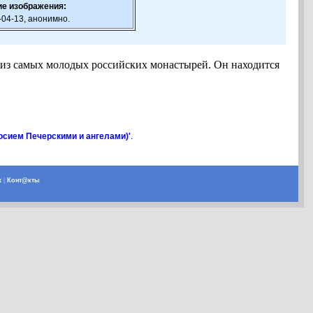
е изображения:
-04-13, анонимно.
 из самых молодых российских монастырей. Он находится
осием Печерскими и ангелами)'
.
х
|
Конт@кты