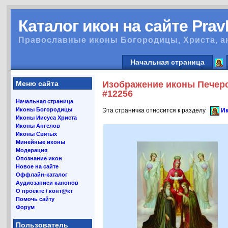
Каталог икон на сайте Pra
Православные иконы Богородицы, Христа, а
Начальная страница
Меню сайта
Изображение иконы Печерс
#12256
Начальная страница
Иконы Богородицы
Эта страничка относится к разделу
Ик
Иконы Иисуса Христа
Иконы Ангелов
Иконы Святых
Минейные иконы
Модерация
Опознание икон
Новое на сайте
Оффлайн-каталог
Аудиозаписи канонов
О проекте / конт@кт
Помочь сайту
Форум
Пользователь