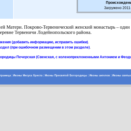
Происхождени
Загружено 2011
ией Матери. Покрово-Тервенический женский монастырь – один
деревне Тервеничи Лодейнопольского района.
ажения (добавить информацию, исправить ошибки)
.
аздел (при ошибочном размещении в этом разделе)
.
городицы Печерская (Свенская, с коленопреклоненными Антонием и Феод
страница
|
Иконы Иисуса Христа
|
Иконы Пресвятой Богородицы
|
Иконы ангелов
|
Иконы святы