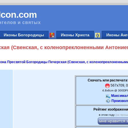
vIcon.com
нгелов и святых
Иконы Богородицы
Иконы Христа
Иконы Анг
кая (Свенская, с коленопреклоненными Антоние
она Пресвятой Богородицы Печерская (Свенская, с коленопреклоненным
Скачать или распечата
567x709, 0
4.8x6cm @ 300DPI
Максимал
Произвол
Рейтинг изображени
в этом году
(за прош