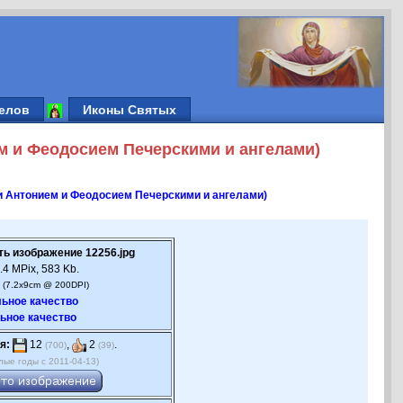
елов
Иконы Святых
м и Феодосием Печерскими и ангелами)
и Антонием и Феодосием Печерскими и ангелами)
ть изображение 12256.jpg
.4 MPix, 583 Kb.
 (7.2x9cm @ 200DPI)
ьное качество
ьное качество
я:
12
,
2
.
(700)
(39)
лые годы с 2011-04-13)