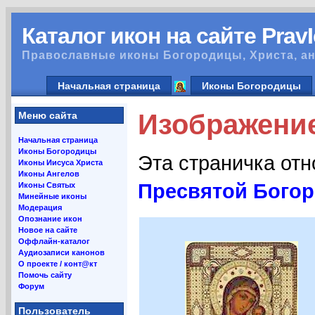
Каталог икон на сайте Prav
Православные иконы Богородицы, Христа, ан
Начальная страница
Иконы Богородицы
Изображение
Меню сайта
Начальная страница
Иконы Богородицы
Эта страничка от
Иконы Иисуса Христа
Иконы Ангелов
Пресвятой Богор
Иконы Святых
Минейные иконы
Модерация
Опознание икон
Новое на сайте
Оффлайн-каталог
Аудиозаписи канонов
О проекте / конт@кт
Помочь сайту
Форум
Пользователь