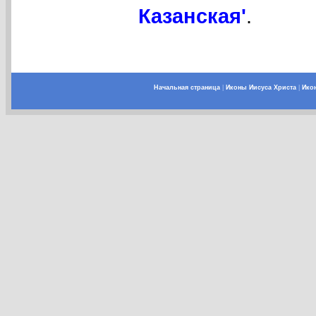
Казанская'
.
Начальная страница
|
Иконы Иисуса Христа
|
Ико