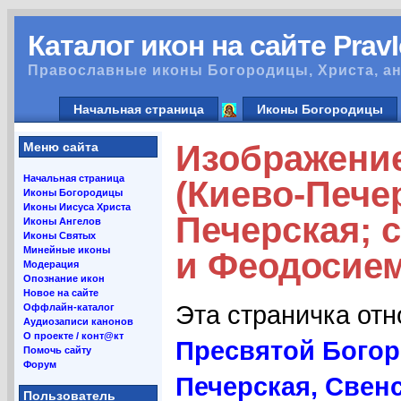
Каталог икон на сайте Prav
Православные иконы Богородицы, Христа, ан
Начальная страница
Иконы Богородицы
Изображение
Меню сайта
Начальная страница
(Киево-Пече
Иконы Богородицы
Иконы Иисуса Христа
Печерская; 
Иконы Ангелов
Иконы Святых
Минейные иконы
и Феодосием
Модерация
Опознание икон
Новое на сайте
Эта страничка от
Оффлайн-каталог
Аудиозаписи канонов
О проекте / конт@кт
Пресвятой Богор
Помочь сайту
Форум
Печерская, Свен
Пользователь