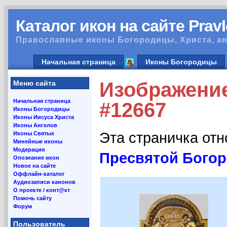
Каталог икон на сайте Prav
Православные иконы Богородицы, Христа, ан
Начальная страница
Иконы Богородицы
Изображени
Меню сайта
Начальная страница
#12667
Иконы Богородицы
Иконы Иисуса Христа
Иконы Ангелов
Эта страничка от
Иконы Святых
Минейные иконы
Модерация
Пресвятой Бого
Опознание икон
Новое на сайте
Оффлайн-каталог
Аудиозаписи канонов
О проекте / конт@кт
Помочь сайту
Форум
Пользователь