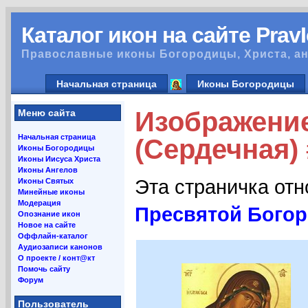
Каталог икон на сайте Prav
Православные иконы Богородицы, Христа, ан
Начальная страница
Иконы Богородицы
Изображение
Меню сайта
Начальная страница
(Сердечная)
Иконы Богородицы
Иконы Иисуса Христа
Иконы Ангелов
Эта страничка от
Иконы Святых
Минейные иконы
Модерация
Пресвятой Богор
Опознание икон
Новое на сайте
Оффлайн-каталог
Аудиозаписи канонов
О проекте / конт@кт
Помочь сайту
Форум
Пользователь