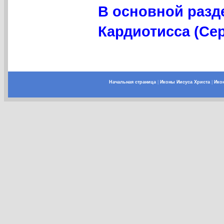
В основной разд
Кардиотисса (Сер
Начальная страница
|
Иконы Иисуса Христа
|
Ико