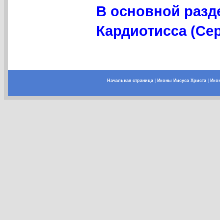
В основной разд
Кардиотисса (Сер
Начальная страница
|
Иконы Иисуса Христа
|
Ико