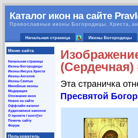
Каталог икон на сайте Prav
Православные иконы Богородицы, Христа, ан
Начальная страница
Иконы Богородицы
Изображение
Меню сайта
Начальная страница
(Сердечная)
Иконы Богородицы
Иконы Иисуса Христа
Иконы Ангелов
Эта страничка от
Иконы Святых
Минейные иконы
Модерация
Пресвятой Богор
Опознание икон
Новое на сайте
Оффлайн-каталог
Аудиозаписи канонов
О проекте / конт@кт
Помочь сайту
Форум
Пользователь