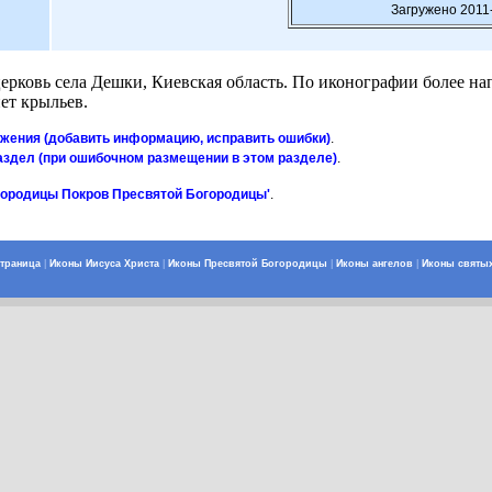
Загружено 2011
ковь села Дешки, Киевская область. По иконографии более на
нет крыльев.
ажения (добавить информацию, исправить ошибки)
.
аздел (при ошибочном размещении в этом разделе)
.
городицы Покров Пресвятой Богородицы'
.
страница
|
Иконы Иисуса Христа
|
Иконы Пресвятой Богородицы
|
Иконы ангелов
|
Иконы святы