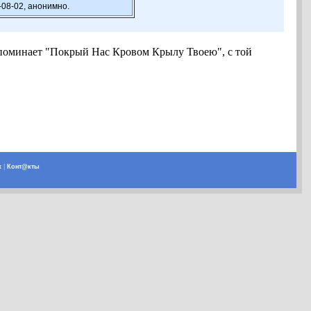
-08-02, анонимно.
поминает "Покрый Нас Кровом Крылу Твоею", с той
х
|
Конт@кты