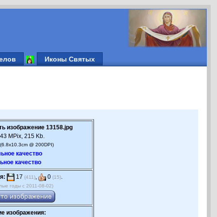
елов
Иконы Святых
ть изображение 13158.jpg
43 MPix, 215 Kb.
(6.8x10.3cm @ 200DPI)
ьное качество
ьное качество
я:
17
,
0
.
(411)
(15)
лые годы с 2011-08-02)
е изображения: