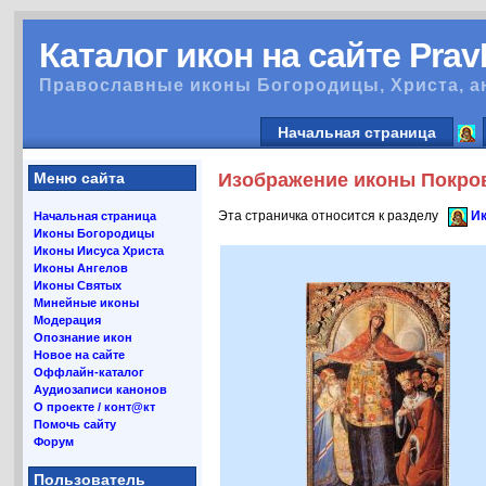
Каталог икон на сайте Pra
Православные иконы Богородицы, Христа, а
Начальная страница
Меню сайта
Изображение иконы Покро
Эта страничка относится к разделу
Ик
Начальная страница
Иконы Богородицы
Иконы Иисуса Христа
Иконы Ангелов
Иконы Святых
Минейные иконы
Модерация
Опознание икон
Новое на сайте
Оффлайн-каталог
Аудиозаписи канонов
О проекте / конт@кт
Помочь сайту
Форум
Пользователь