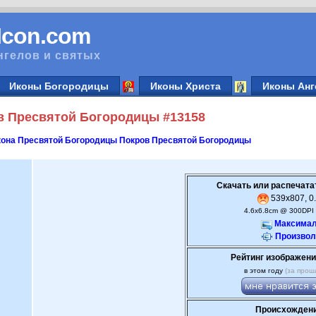
vIcon.com
нгелов и святых
Иконы Богородицы
Иконы Христа
Иконы Анг
в Пресвятой Богородицы #13158
она Пресвятой Богородицы Покров Пресвятой Богородицы
Скачать или распечата
539x807, 0.
4.6x6.8cm @ 300DPI 
Максимал
Произвол
Рейтинг изображени
в этом году
(за прош
Происхождени