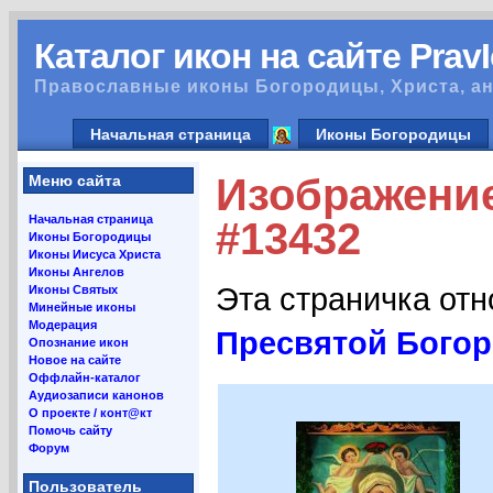
Каталог икон на сайте Prav
Православные иконы Богородицы, Христа, ан
Начальная страница
Иконы Богородицы
Изображени
Меню сайта
Начальная страница
#13432
Иконы Богородицы
Иконы Иисуса Христа
Иконы Ангелов
Эта страничка от
Иконы Святых
Минейные иконы
Модерация
Пресвятой Бого
Опознание икон
Новое на сайте
Оффлайн-каталог
Аудиозаписи канонов
О проекте / конт@кт
Помочь сайту
Форум
Пользователь