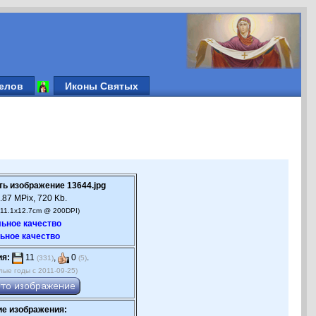
елов
Иконы Святых
ть изображение 13644.jpg
.87 MPix, 720 Kb.
(11.1x12.7cm @ 200DPI)
ьное качество
ьное качество
ия:
11
,
0
.
(331)
(5)
лые годы с 2011-09-25)
е изображения: