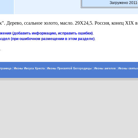
Загружено 2011
. Дерево, ссальное золото, масло. 29Х24,5. Россия, конец ХIХ в
ажения (добавить информацию, исправить ошибки)
.
аздел (при ошибочном размещении в этом разделе)
.
'
.
страница
|
Иконы Иисуса Христа
|
Иконы Пресвятой Богородицы
|
Иконы ангелов
|
Иконы святы