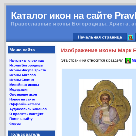
Каталог икон на сайте Pra
Православные иконы Богородицы, Христа, а
Начальная страница
Меню сайта
Изображение иконы Марк Ев
Эта страничка относится к разделу
Ма
Начальная страница
Иконы Богородицы
Иконы Иисуса Христа
Иконы Ангелов
Иконы Святых
Минейные иконы
Модерация
Опознание икон
Новое на сайте
Оффлайн-каталог
Аудиозаписи канонов
О проекте / конт@кт
Помочь сайту
Форум
Пользователь