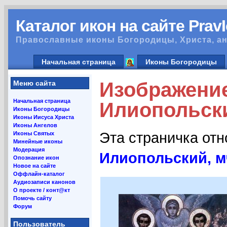
Каталог икон на сайте Prav
Православные иконы Богородицы, Христа, ан
Начальная страница
Иконы Богородицы
Изображени
Меню сайта
Начальная страница
Илиопольски
Иконы Богородицы
Иконы Иисуса Христа
Иконы Ангелов
Эта страничка от
Иконы Святых
Минейные иконы
Модерация
Илиопольский, м
Опознание икон
Новое на сайте
Оффлайн-каталог
Аудиозаписи канонов
О проекте / конт@кт
Помочь сайту
Форум
Пользователь