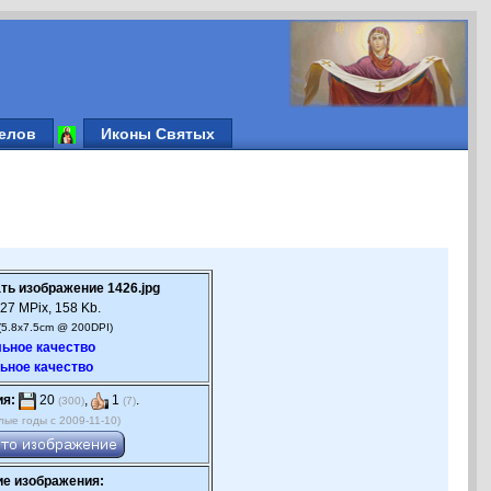
елов
Иконы Святых
ть изображение 1426.jpg
27 MPix, 158 Kb.
(5.8x7.5cm @ 200DPI)
ьное качество
ьное качество
ия:
20
,
1
.
(300)
(7)
лые годы с 2009-11-10)
е изображения: