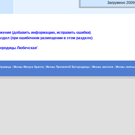
Загружено 2009
ажения (добавить информацию, исправить ошибки)
.
аздел (при ошибочном размещении в этом разделе)
.
городицы Любечская'
.
страница
|
Иконы Иисуса Христа
|
Иконы Пресвятой Богородицы
|
Иконы ангелов
|
Иконы святы