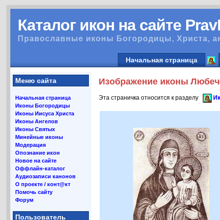
Каталог икон на сайте Pra
Православные иконы Богородицы, Христа, а
Начальная страница
Меню сайта
Изображение иконы Любеч
Эта страничка относится к разделу
И
Начальная страница
Иконы Богородицы
Иконы Иисуса Христа
Иконы Ангелов
Иконы Святых
Минейные иконы
Модерация
Опознание икон
Новое на сайте
Оффлайн-каталог
Аудиозаписи канонов
О проекте / конт@кт
Помочь сайту
Форум
Пользователь