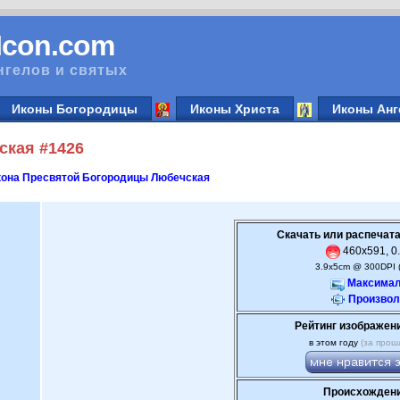
vIcon.com
нгелов и святых
Иконы Богородицы
Иконы Христа
Иконы Анг
ская #1426
кона Пресвятой Богородицы Любечская
Скачать или распечата
460x591, 0.
3.9x5cm @ 300DPI 
Максимал
Произвол
Рейтинг изображен
в этом году
(за прош
Происхождени