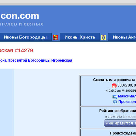
vIcon.com
нгелов и святых
Иконы Богородицы
Иконы Христа
Иконы Анг
ская #14279
она Пресвятой Богородицы Игоревская
Скачать или распечата
583x700, 0
4.9x5.9cm @ 300DPI
Максимал
Произвол
Рейтинг изображени
в этом году
(за прош
Происхождени