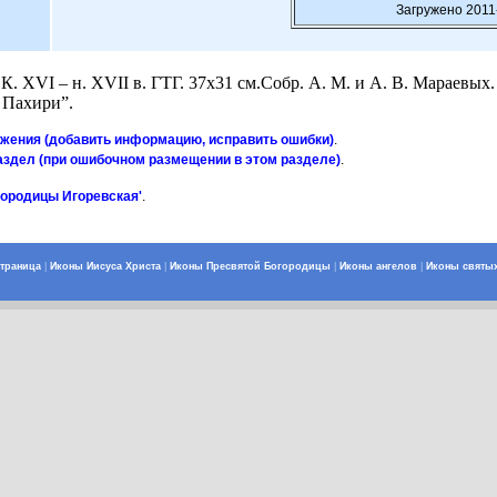
Загружено 2011
К. XVI – н. XVII в. ГТГ. 37x31 см.Собр. А. М. и А. В. Мараевых
 Пахири”.
ажения (добавить информацию, исправить ошибки)
.
аздел (при ошибочном размещении в этом разделе)
.
городицы Игоревская'
.
страница
|
Иконы Иисуса Христа
|
Иконы Пресвятой Богородицы
|
Иконы ангелов
|
Иконы святы