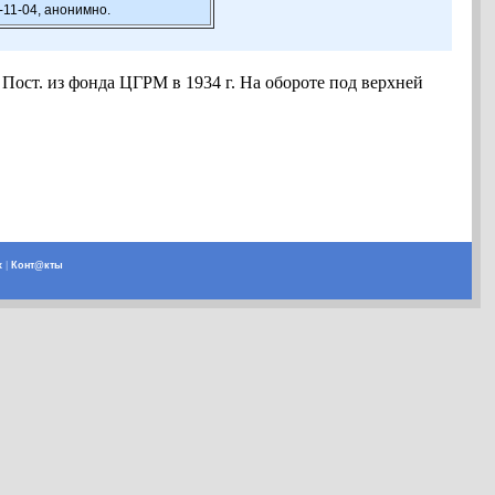
-11-04, анонимно.
. Пост. из фонда ЦГРМ в 1934 г. На обороте под верхней
х
|
Конт@кты