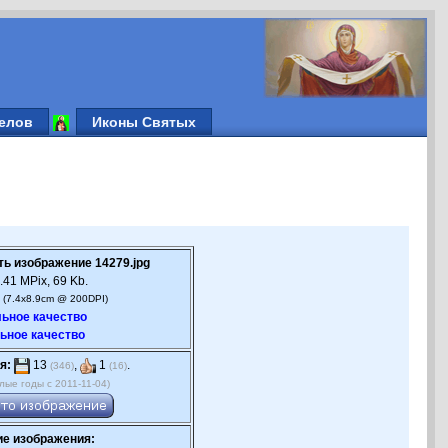
елов
Иконы Святых
ть изображение 14279.jpg
.41 MPix, 69 Kb.
 (7.4x8.9cm @ 200DPI)
ьное качество
ьное качество
я:
13
,
1
.
(346)
(16)
лые годы с 2011-11-04)
е изображения: