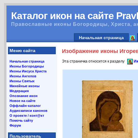
Каталог икон на сайте Pra
Православные иконы Богородицы, Христа, а
Начальная страница
Меню сайта
Изображение иконы Игорев
Эта страничка относится к разделу
Ик
Начальная страница
Иконы Богородицы
Иконы Иисуса Христа
Иконы Ангелов
Иконы Святых
Минейные иконы
Модерация
Опознание икон
Новое на сайте
Оффлайн-каталог
Аудиозаписи канонов
О проекте / конт@кт
Помочь сайту
Форум
Пользователь