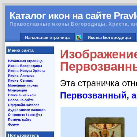
Каталог икон на сайте Prav
Православные иконы Богородицы, Христа, ан
Начальная страница
Иконы Богородицы
Изображени
Меню сайта
Начальная страница
Первозванны
Иконы Богородицы
Иконы Иисуса Христа
Иконы Ангелов
Эта страничка от
Иконы Святых
Минейные иконы
Модерация
Первозванный, а
Опознание икон
Новое на сайте
Оффлайн-каталог
Аудиозаписи канонов
О проекте / конт@кт
Помочь сайту
Форум
Пользователь