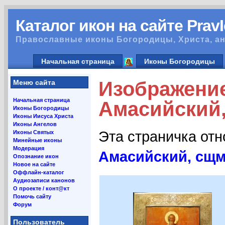
Каталог икон на сайте Prav
Православные иконы Богородицы, Христа, ан
Начальная страница
Иконы Богородицы
Изображени
Меню сайта
Начальная страница
Амасийский,
Иконы Богородицы
Иконы Иисуса Христа
Иконы Ангелов
Эта страничка от
Иконы Святых
Минейные иконы
Модерация
Амасийский, сщм
Опознание икон
Новое на сайте
Оффлайн-каталог
Аудиозаписи канонов
О проекте / конт@кт
Помочь сайту
Форум
Пользователь