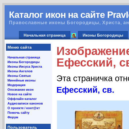
Каталог икон на сайте Prav
Православные иконы Богородицы, Христа, ан
Начальная страница
Иконы Богородицы
Изображени
Меню сайта
Начальная страница
Ефесский, св
Иконы Богородицы
Иконы Иисуса Христа
Иконы Ангелов
Эта страничка от
Иконы Святых
Минейные иконы
Модерация
Ефесский, св.
Опознание икон
Новое на сайте
Оффлайн-каталог
Аудиозаписи канонов
О проекте / конт@кт
Помочь сайту
Форум
Пользователь