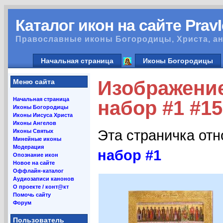
Каталог икон на сайте Prav
Православные иконы Богородицы, Христа, ан
Начальная страница
Иконы Богородицы
Изображение
Меню сайта
Начальная страница
набор #1 #1
Иконы Богородицы
Иконы Иисуса Христа
Иконы Ангелов
Эта страничка от
Иконы Святых
Минейные иконы
Модерация
набор #1
Опознание икон
Новое на сайте
Оффлайн-каталог
Аудиозаписи канонов
О проекте / конт@кт
Помочь сайту
Форум
Пользователь