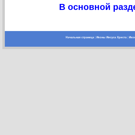
В основной разде
Начальная страница
|
Иконы Иисуса Христа
|
Ико