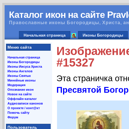
Каталог икон на сайте Prav
Православные иконы Богородицы, Христа, ан
Начальная страница
Иконы Богородицы
Изображени
Меню сайта
Начальная страница
#15327
Иконы Богородицы
Иконы Иисуса Христа
Иконы Ангелов
Эта страничка от
Иконы Святых
Минейные иконы
Модерация
Пресвятой Бого
Опознание икон
Новое на сайте
Оффлайн-каталог
Аудиозаписи канонов
О проекте / конт@кт
Помочь сайту
Форум
Пользователь