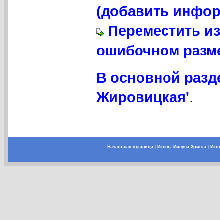
(добавить инфор
Переместить из
ошибочном разме
В основной разд
Жировицкая'
.
Начальная страница
|
Иконы Иисуса Христа
|
Ико