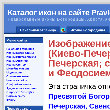
Каталог икон на сайте Prav
Православные иконы Богородицы, Христа, ан
Начальная страница
Иконы Богородицы
Изображение
Меню сайта
Начальная страница
(Киево-Пече
Иконы Богородицы
Иконы Иисуса Христа
Печерская; 
Иконы Ангелов
Иконы Святых
Минейные иконы
и Феодосием
Модерация
Опознание икон
Новое на сайте
Эта страничка от
Оффлайн-каталог
Аудиозаписи канонов
О проекте / конт@кт
Пресвятой Богор
Помочь сайту
Форум
Печерская, Свен
Пользователь