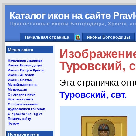
Каталог икон на сайте Prav
Православные иконы Богородицы, Христа, ан
Начальная страница
Иконы Богородицы
Изображени
Меню сайта
Начальная страница
Туровский, с
Иконы Богородицы
Иконы Иисуса Христа
Иконы Ангелов
Эта страничка от
Иконы Святых
Минейные иконы
Модерация
Туровский, свт.
Опознание икон
Новое на сайте
Оффлайн-каталог
Аудиозаписи канонов
О проекте / конт@кт
Помочь сайту
Форум
Пользователь