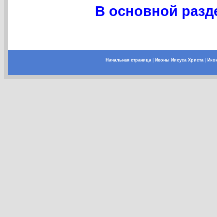
В основной разде
Начальная страница
|
Иконы Иисуса Христа
|
Ико