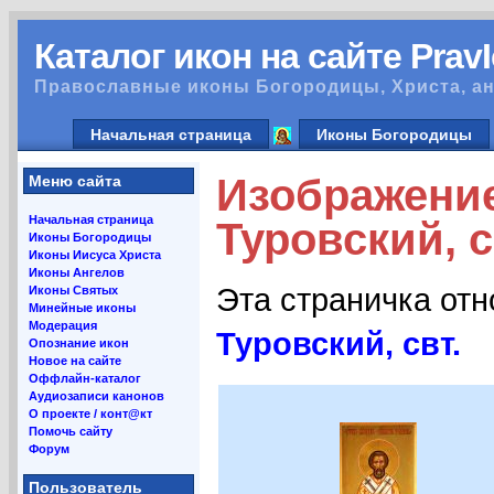
Каталог икон на сайте Prav
Православные иконы Богородицы, Христа, ан
Начальная страница
Иконы Богородицы
Изображени
Меню сайта
Начальная страница
Туровский, с
Иконы Богородицы
Иконы Иисуса Христа
Иконы Ангелов
Эта страничка от
Иконы Святых
Минейные иконы
Модерация
Туровский, свт.
Опознание икон
Новое на сайте
Оффлайн-каталог
Аудиозаписи канонов
О проекте / конт@кт
Помочь сайту
Форум
Пользователь