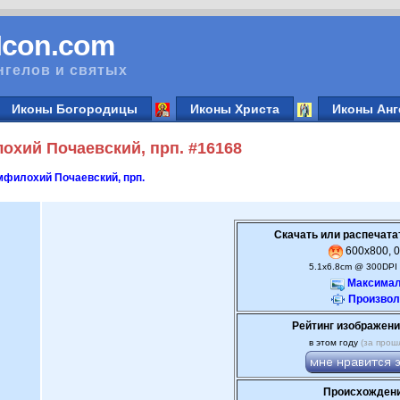
vIcon.com
нгелов и святых
Иконы Богородицы
Иконы Христа
Иконы Анг
хий Почаевский, прп. #16168
филохий Почаевский, прп.
Скачать или распечата
600x800, 0
5.1x6.8cm @ 300DPI 
Максимал
Произвол
Рейтинг изображени
в этом году
(за прош
Происхождени