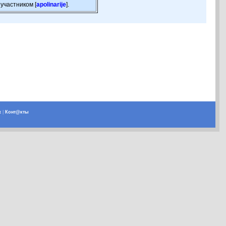
участником [
apolinarije
].
х
|
Конт@кты