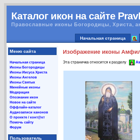
Каталог икон на сайте Pra
Православные иконы Богородицы, Христа, а
Начальная страница
Меню сайта
Изображение иконы Амфило
Эта страничка относится к разделу
Ам
Начальная страница
Иконы Богородицы
Иконы Иисуса Христа
Иконы Ангелов
Иконы Святых
Минейные иконы
Модерация
Опознание икон
Новое на сайте
Оффлайн-каталог
Аудиозаписи канонов
О проекте / конт@кт
Помочь сайту
Форум
Пользователь