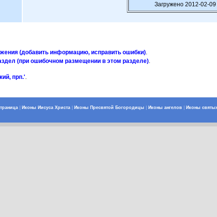
Загружено 2012-02-09 
ажения (добавить информацию, исправить ошибки)
.
аздел (при ошибочном размещении в этом разделе)
.
ий, прп.'
.
страница
|
Иконы Иисуса Христа
|
Иконы Пресвятой Богородицы
|
Иконы ангелов
|
Иконы святы