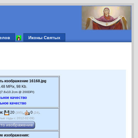
елов
Иконы Святых
ть изображение 16168.jpg
.48 MPix, 98 Kb.
(7.6x10.2cm @ 200DPI)
ьное качество
ьное качество
я:
20
,
0
.
(395)
(24)
лые годы с 2012-02-09)
е изображения: