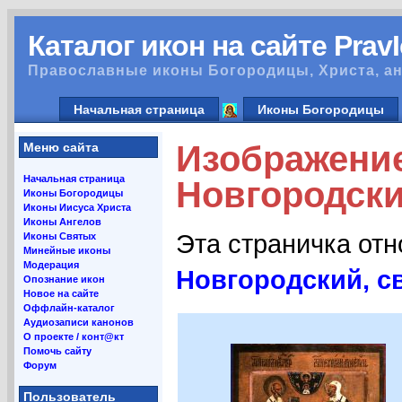
Каталог икон на сайте Prav
Православные иконы Богородицы, Христа, ан
Начальная страница
Иконы Богородицы
Изображени
Меню сайта
Начальная страница
Новгородский
Иконы Богородицы
Иконы Иисуса Христа
Иконы Ангелов
Эта страничка от
Иконы Святых
Минейные иконы
Модерация
Новгородский, св
Опознание икон
Новое на сайте
Оффлайн-каталог
Аудиозаписи канонов
О проекте / конт@кт
Помочь сайту
Форум
Пользователь