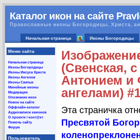
Каталог икон на сайте Prav
Православные иконы Богородицы, Христа, ан
Начальная страница
Иконы Богородицы
Изображение
Меню сайта
Начальная страница
(Свенская, 
Иконы Богородицы
Иконы Иисуса Христа
Антонием и 
Иконы Ангелов
Иконы Святых
Минейные иконы
ангелами) #
Модерация
Опознание икон
Новое на сайте
Эта страничка от
Оффлайн-каталог
Аудиозаписи канонов
О проекте / конт@кт
Пресвятой Богор
Помочь сайту
Форум
коленопреклоне
Пользователь