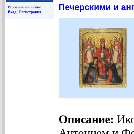
Печерскими и ан
Работаем анонимно.
Вход
|
Регистрация
Описание:
Ико
Антонием и Фе