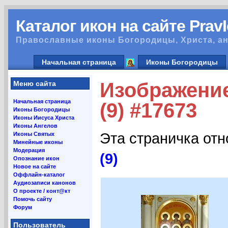
Каталог икон на сайте Prav
Православные иконы Богородицы, Христа, ан
Начальная страница
Иконы Богородицы
Изображение
Меню сайта
Начальная страница
(9) #17673
Иконы Богородицы
Иконы Иисуса Христа
Иконы Ангелов
Эта страничка от
Иконы Святых
Минейные иконы
Модерация
(9)
Опознание икон
Новое на сайте
Оффлайн-каталог
Аудиозаписи канонов
О проекте / конт@кт
Помочь сайту
Форум
Пользователь