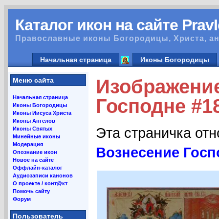
Каталог икон на сайте Prav
Православные иконы Богородицы, Христа, ан
Начальная страница
Иконы Богородицы
Изображени
Меню сайта
Начальная страница
Господне #1
Иконы Богородицы
Иконы Иисуса Христа
Иконы Ангелов
Эта страничка от
Иконы Святых
Минейные иконы
Модерация
Вознесение Госп
Опознание икон
Новое на сайте
Оффлайн-каталог
Аудиозаписи канонов
О проекте / конт@кт
Помочь сайту
Форум
Пользователь