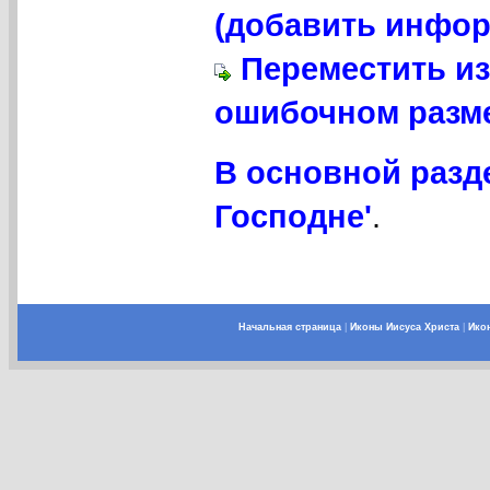
(добавить инфор
Переместить из
ошибочном разме
В основной разд
Господне'
.
Начальная страница
|
Иконы Иисуса Христа
|
Ико