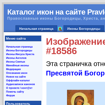
Каталог икон на сайте Prav
Православные иконы Богородицы, Христа, ан
Начальная страница
Иконы Богородицы
Изображение
Меню сайта
Начальная страница
#18586
Иконы Богородицы
Иконы Иисуса Христа
Иконы Ангелов
Эта страничка от
Иконы Святых
Минейные иконы
Модерация
Пресвятой Бого
Опознание икон
Новое на сайте
Оффлайн-каталог
Аудиозаписи канонов
О проекте / конт@кт
Помочь сайту
Форум
Пользователь