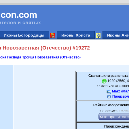
vIcon.com
нгелов и святых
Иконы Богородицы
Иконы Христа
Иконы Анг
 Новозаветная (Отечество) #19272
она Господа Троица Новозаветная (Отечество)
Скачать или распечата
1920x2560, 4
16.3x21.7cm @ 300DPI
Максимал
Произвол
Рейтинг изображени
в этом году
(за прош
Происхождени