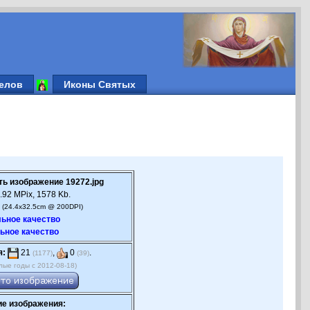
елов
Иконы Святых
ть изображение 19272.jpg
.92 MPix, 1578 Kb.
 (24.4x32.5cm @ 200DPI)
ьное качество
ьное качество
я:
21
,
0
.
(1177)
(39)
лые годы с 2012-08-18)
е изображения: