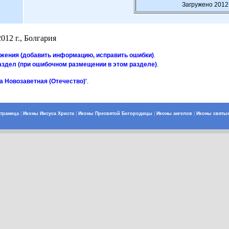
Загружено 2012
012 г., Болгария
ажения (добавить информацию, исправить ошибки)
.
аздел (при ошибочном размещении в этом разделе)
.
а Новозаветная (Отечество)'
.
страница
|
Иконы Иисуса Христа
|
Иконы Пресвятой Богородицы
|
Иконы ангелов
|
Иконы святы