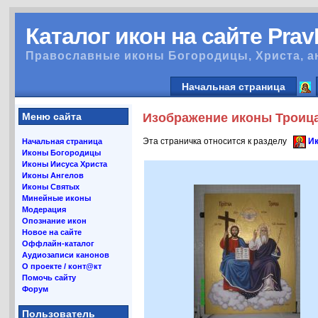
Каталог икон на сайте Pra
Православные иконы Богородицы, Христа, а
Начальная страница
Меню сайта
Изображение иконы Троица
Эта страничка относится к разделу
Ик
Начальная страница
Иконы Богородицы
Иконы Иисуса Христа
Иконы Ангелов
Иконы Святых
Минейные иконы
Модерация
Опознание икон
Новое на сайте
Оффлайн-каталог
Аудиозаписи канонов
О проекте / конт@кт
Помочь сайту
Форум
Пользователь