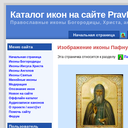
Каталог икон на сайте Pra
Православные иконы Богородицы, Христа, а
Начальная страница
Меню сайта
Изображение иконы Пафнут
Эта страничка относится к разделу
Па
Начальная страница
Иконы Богородицы
Иконы Иисуса Христа
Иконы Ангелов
Иконы Святых
Минейные иконы
Модерация
Опознание икон
Новое на сайте
Оффлайн-каталог
Аудиозаписи канонов
О проекте / конт@кт
Помочь сайту
Форум
Пользователь