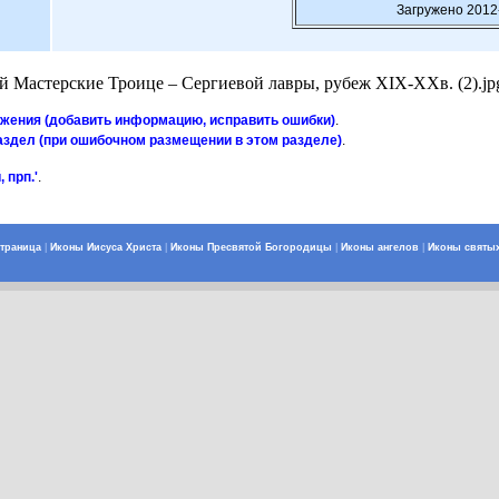
Загружено 2012
 Мастерские Троице – Сергиевой лавры, рубеж XIX-XXв. (2).jp
ажения (добавить информацию, исправить ошибки)
.
аздел (при ошибочном размещении в этом разделе)
.
 прп.'
.
страница
|
Иконы Иисуса Христа
|
Иконы Пресвятой Богородицы
|
Иконы ангелов
|
Иконы святы