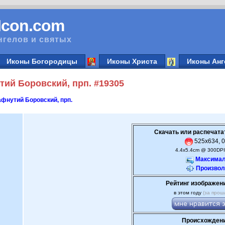
vIcon.com
нгелов и святых
Иконы Богородицы
Иконы Христа
Иконы Анг
ий Боровский, прп. #19305
фнутий Боровский, прп.
Скачать или распечата
525x634, 0
4.4x5.4cm @ 300DPI
Максимал
Произвол
Рейтинг изображен
в этом году
(за прош
Происхождени