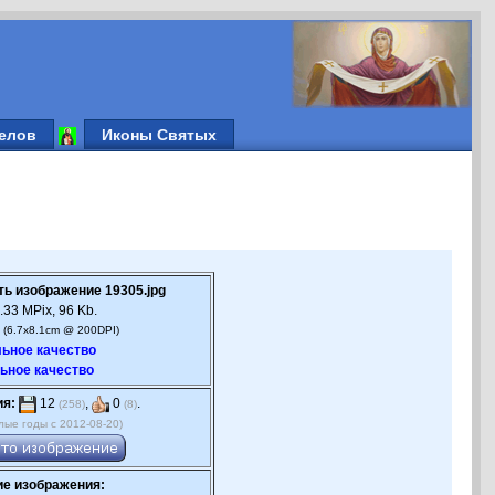
елов
Иконы Святых
ть изображение 19305.jpg
.33 MPix, 96 Kb.
 (6.7x8.1cm @ 200DPI)
ьное качество
ьное качество
ия:
12
,
0
.
(258)
(8)
лые годы с 2012-08-20)
е изображения: