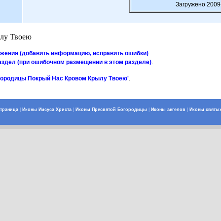
Загружено 2009
лу Твоею
ажения (добавить информацию, исправить ошибки)
.
аздел (при ошибочном размещении в этом разделе)
.
огородицы Покрый Нас Кровом Крылу Твоею'
.
страница
|
Иконы Иисуса Христа
|
Иконы Пресвятой Богородицы
|
Иконы ангелов
|
Иконы святы