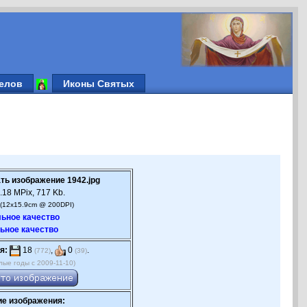
елов
Иконы Святых
ть изображение 1942.jpg
.18 MPix, 717 Kb.
(12x15.9cm @ 200DPI)
ьное качество
ьное качество
я:
18
,
0
.
(772)
(39)
лые годы с 2009-11-10)
е изображения: