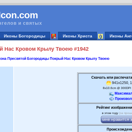
vIcon.com
нгелов и святых
Иконы Богородицы
Иконы Христа
Иконы Анг
й Нас Кровом Крылу Твоею #1942
кона Пресвятой Богородицы Покрый Нас Кровом Крылу Твоею
Скачать или распечата
941x1250, 1
8x10.6cm @ 300DPI 
Максимал
Произвол
Рейтинг изображени
в этом году
(за прош
Происхождени