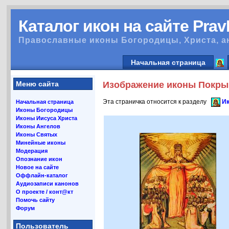
Каталог икон на сайте Pra
Православные иконы Богородицы, Христа, а
Начальная страница
Меню сайта
Изображение иконы Покры
Эта страничка относится к разделу
И
Начальная страница
Иконы Богородицы
Иконы Иисуса Христа
Иконы Ангелов
Иконы Святых
Минейные иконы
Модерация
Опознание икон
Новое на сайте
Оффлайн-каталог
Аудиозаписи канонов
О проекте / конт@кт
Помочь сайту
Форум
Пользователь