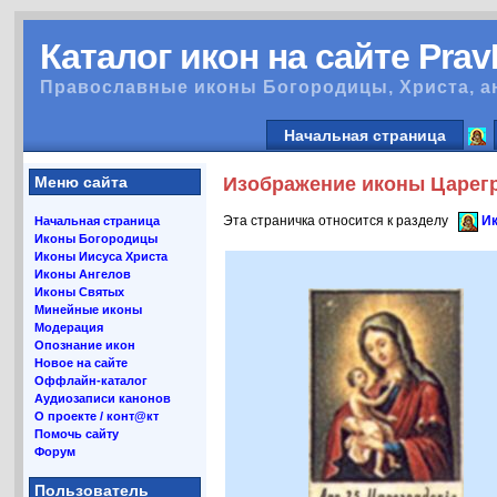
Каталог икон на сайте Pra
Православные иконы Богородицы, Христа, а
Начальная страница
Меню сайта
Изображение иконы Царегр
Эта страничка относится к разделу
Ик
Начальная страница
Иконы Богородицы
Иконы Иисуса Христа
Иконы Ангелов
Иконы Святых
Минейные иконы
Модерация
Опознание икон
Новое на сайте
Оффлайн-каталог
Аудиозаписи канонов
О проекте / конт@кт
Помочь сайту
Форум
Пользователь