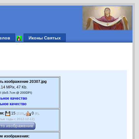
елов
Иконы Святых
ть изображение 20307.jpg
.14 MPix, 47 Kb.
I (4x5.7cm @ 200DPI)
ьное качество
ьное качество
ия:
15
,
0
.
(210)
(8)
лые годы с 2012-12-12)
е изображения: