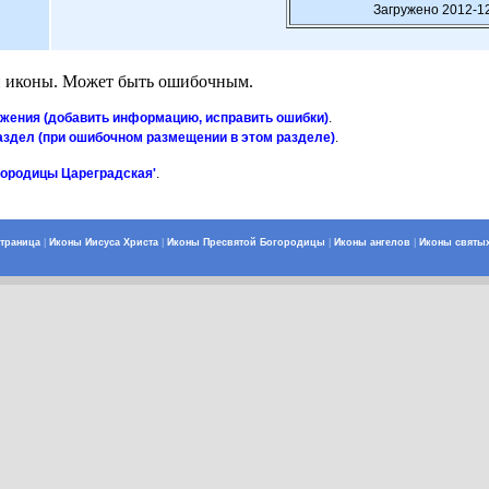
Загружено 2012-12
 иконы. Может быть ошибочным.
ажения (добавить информацию, исправить ошибки)
.
аздел (при ошибочном размещении в этом разделе)
.
городицы Цареградская'
.
страница
|
Иконы Иисуса Христа
|
Иконы Пресвятой Богородицы
|
Иконы ангелов
|
Иконы святы