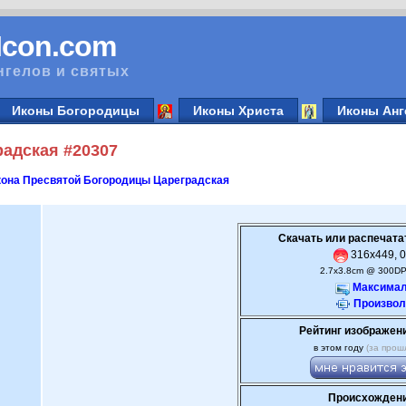
vIcon.com
нгелов и святых
Иконы Богородицы
Иконы Христа
Иконы Анг
адская #20307
она Пресвятой Богородицы Цареградская
Скачать или распечата
316x449, 0
2.7x3.8cm @ 300DP
Максимал
Произвол
Рейтинг изображен
в этом году
(за прош
Происхождени