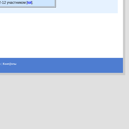
-12 участником [
tol
].
х
|
Конт@кты